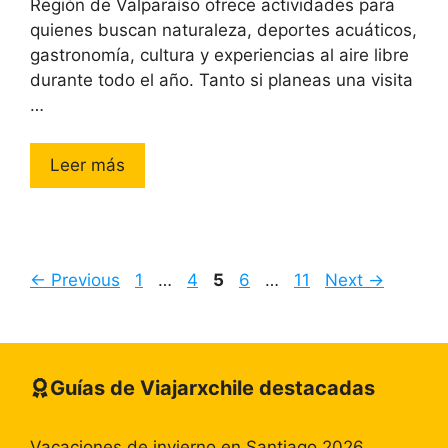
Región de Valparaíso ofrece actividades para
quienes buscan naturaleza, deportes acuáticos,
gastronomía, cultura y experiencias al aire libre
durante todo el año. Tanto si planeas una visita
…
Leer más
Page
Page
Page
Page
Page
←
Previous
1
…
4
5
6
…
11
Next
→
Guías de Viajarxchile destacadas
Vacaciones de invierno en Santiago 2026