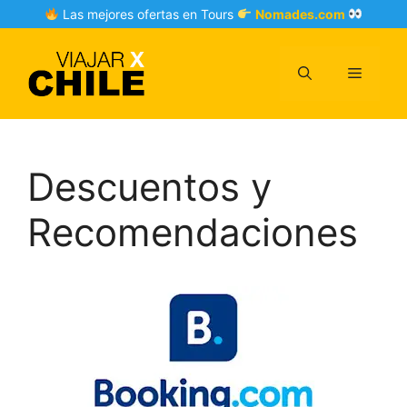
Skip
Las mejores ofertas en Tours
Nomades.com
to
content
Menu
Descuentos y
Recomendaciones