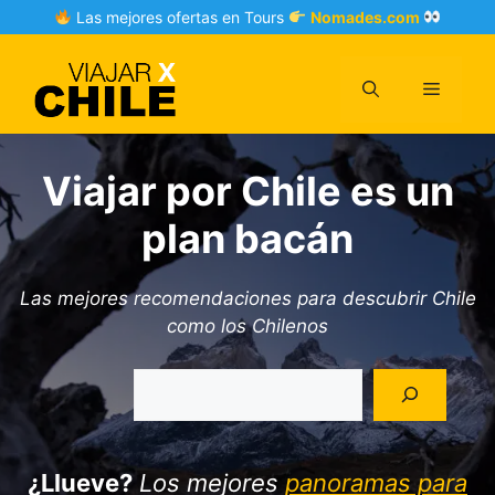
Skip
Las mejores ofertas en Tours
Nomades.com
to
content
Menu
Viajar por Chile es un
plan bacán
Las mejores recomendaciones para descubrir Chile
como los Chilenos
Buscar
¿Llueve?
Los mejores
panoramas para