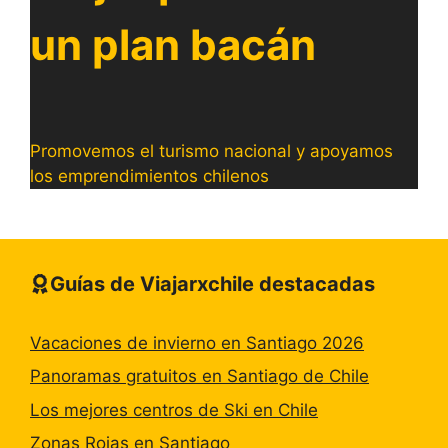
un plan bacán
Promovemos el turismo nacional y apoyamos
los emprendimientos chilenos
Guías de Viajarxchile destacadas
Vacaciones de invierno en Santiago 2026
Panoramas gratuitos en Santiago de Chile
Los mejores centros de Ski en Chile
Zonas Rojas en Santiago