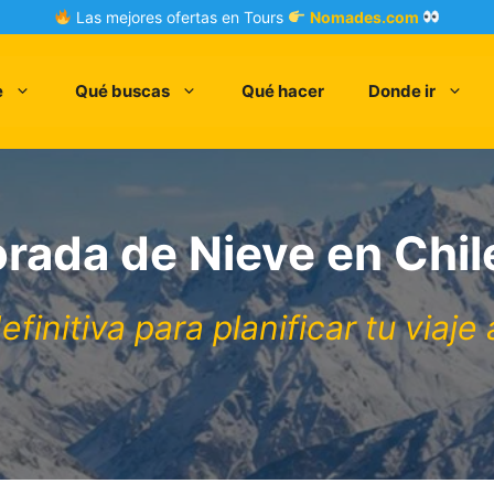
Las mejores ofertas en Tours
Nomades.com
e
Qué buscas
Qué hacer
Donde ir
rada de Nieve en Chil
efinitiva para planificar tu viaje 