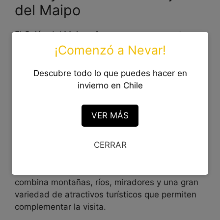
del Maipo
El Cajón del Maipo ofrece numerosos puntos
donde es posible observar nieve durante el
¡Comenzó a Nevar!
invierno, especialmente a medida que se
avanza por el Camino al Volcán.
Descubre todo lo que puedes hacer en
invierno en Chile
Dependiendo de las nevadas y del estado de
los caminos, pueden encontrarse sectores
VER MÁS
donde detenerse para disfrutar del paisaje,
tomar fotografías o jugar con la nieve.
CERRAR
Además de ser una de las alternativas más
cercanas a Santiago, el Cajón del Maipo
combina montañas, ríos, miradores y una gran
variedad de atractivos turísticos que permiten
complementar la visita.