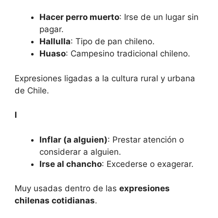
Hacer perro muerto
: Irse de un lugar sin
pagar.
Hallulla
: Tipo de pan chileno.
Huaso
: Campesino tradicional chileno.
Expresiones ligadas a la cultura rural y urbana
de Chile.
I
Inflar (a alguien)
: Prestar atención o
considerar a alguien.
¡Comenzó a Nevar!
Irse al chancho
: Excederse o exagerar.
Descubre todo lo que puedes hacer en
Muy usadas dentro de las
expresiones
invierno en Chile
chilenas cotidianas
.