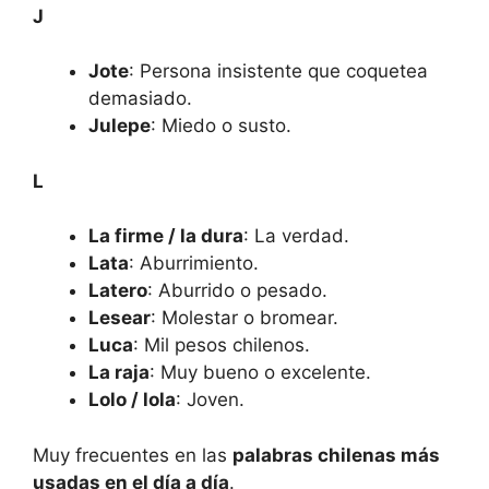
J
VER MÁS
Jote
: Persona insistente que coquetea
CERRAR
demasiado.
Julepe
: Miedo o susto.
L
La firme / la dura
: La verdad.
Lata
: Aburrimiento.
Latero
: Aburrido o pesado.
Lesear
: Molestar o bromear.
Luca
: Mil pesos chilenos.
La raja
: Muy bueno o excelente.
Lolo / lola
: Joven.
Muy frecuentes en las
palabras chilenas más
usadas en el día a día
.