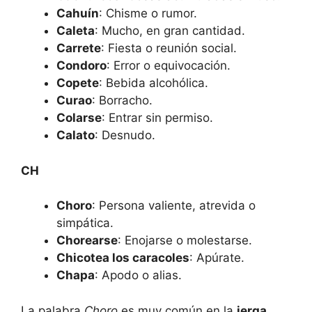
Cahuín
: Chisme o rumor.
Caleta
: Mucho, en gran cantidad.
Carrete
: Fiesta o reunión social.
Condoro
: Error o equivocación.
Copete
: Bebida alcohólica.
Curao
: Borracho.
Colarse
: Entrar sin permiso.
Calato
: Desnudo.
CH
Choro
: Persona valiente, atrevida o
simpática.
Chorearse
: Enojarse o molestarse.
Chicotea los caracoles
: Apúrate.
Chapa
: Apodo o alias.
La palabra
Choro
es muy común en la
jerga