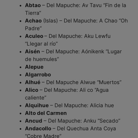
Abtao
– Del Mapuche: Av Tavu “Fin de la
Tierra“
Achao
(Islas) – Del Mapuche: A Chao “Oh
Padre”
Aculeo
– Del Mapuche: Aku Lewfu
“Llegar al río”
Aisén
– Del Mapuche: Aónikenk “Lugar
de huemules”
Alepue
Algarrobo
Alhué
– Del Mapuche Alwue “Muertos”
Alico
– Del Mapuche: Ali co “Agua
caliente”
Alquihue
– Del Mapuche: Alicia hue
Alto del Carmen
Ancud
– Del Mapuche: Anku “Secado”
Andacollo
– Del Quechua Anta Coya
“Cobre Madre”