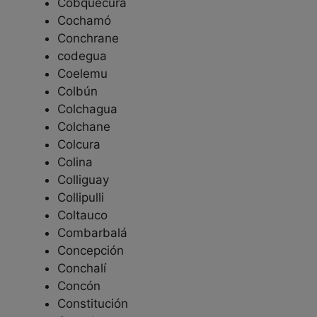
Cobquecura
Cochamó
Conchrane
codegua
Coelemu
Colbún
Colchagua
Colchane
Colcura
Colina
Colliguay
Collipulli
Coltauco
Combarbalá
Concepción
Conchalí
Concón
Constitución