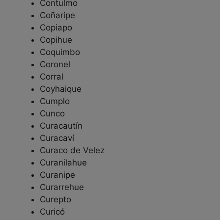
Contulmo
Coñaripe
Copiapo
Copihue
Coquimbo
Coronel
Corral
Coyhaique
Cumplo
Cunco
Curacautín
Curacaví
Curaco de Velez
Curanilahue
Curanipe
Curarrehue
Curepto
Curicó