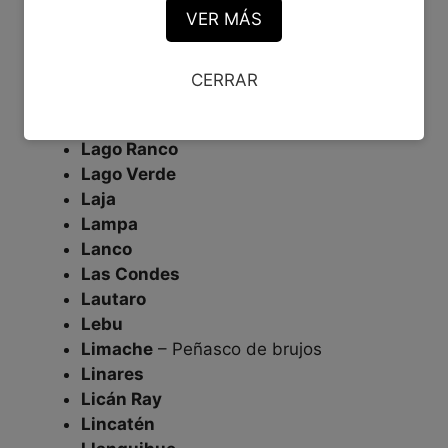
VER MÁS
La Ligua
La Pintana
La Reina
CERRAR
La Serena
La Unión
Lago Ranco
Lago Verde
Laja
Lampa
Lanco
Las Condes
Lautaro
Lebu
Limache
– Peñasco de brujos
Linares
Licán Ray
Lincatén