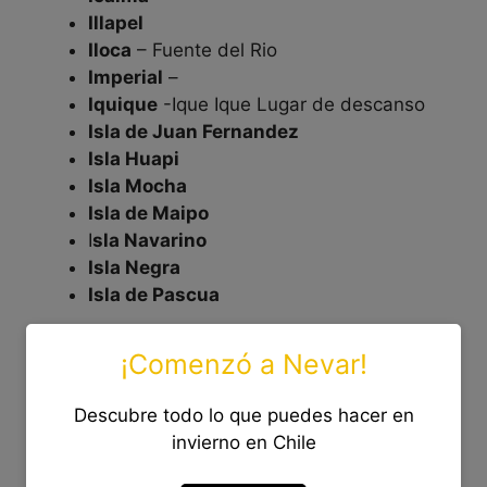
Illapel
Iloca
– Fuente del Rio
Imperial
–
Iquique
-Ique Ique Lugar de descanso
Isla de Juan Fernandez
Isla Huapi
Isla Mocha
Isla de Maipo
I
sla Navarino
Isla Negra
Isla de Pascua
Ciudades de Chile con L
¡Comenzó a Nevar!
La Calera
– Ciudad Cemento
Descubre todo lo que puedes hacer en
La Cisterna
invierno en Chile
La Granja
La Higuera