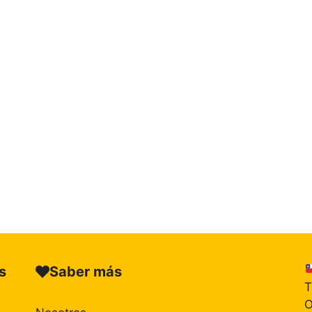
s
Saber más
T
O