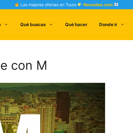
Las mejores ofertas en Tours
Nomades.com
e
Qué buscas
Qué hacer
Donde ir
le con M