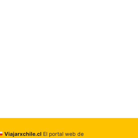
Viajarxchile.cl
El portal web de