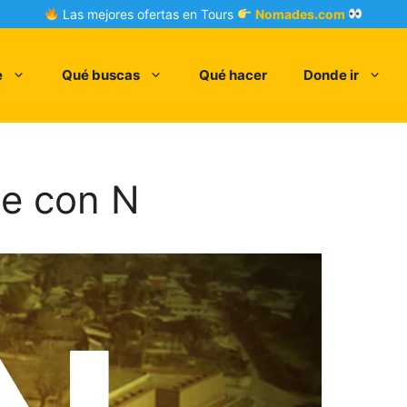
Las mejores ofertas en Tours
Nomades.com
e
Qué buscas
Qué hacer
Donde ir
le con N