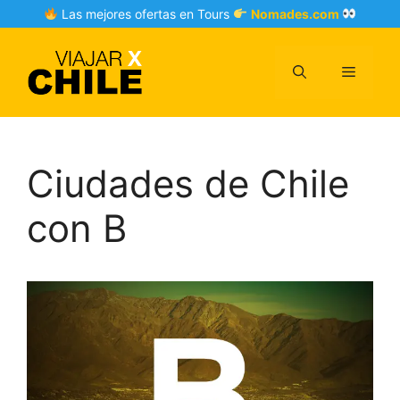
Skip
Las mejores ofertas en Tours
Nomades.com
to
content
Menu
Ciudades de Chile
con B