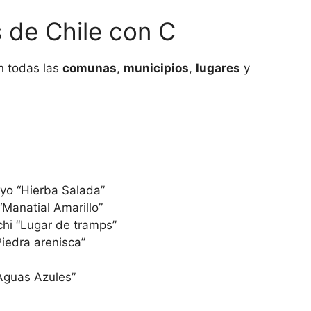
 de Chile con C
 todas las
comunas
,
municipios
,
lugares
y
yo “Hierba Salada”
Manatial Amarillo”
hi “Lugar de tramps”
iedra arenisca”
“Aguas Azules”