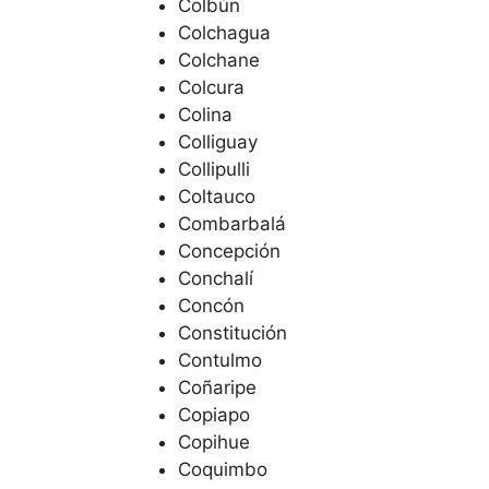
Colbún
Colchagua
Colchane
Colcura
Colina
Colliguay
Collipulli
Coltauco
Combarbalá
Concepción
Conchalí
Concón
Constitución
Contulmo
Coñaripe
Copiapo
Copihue
Coquimbo