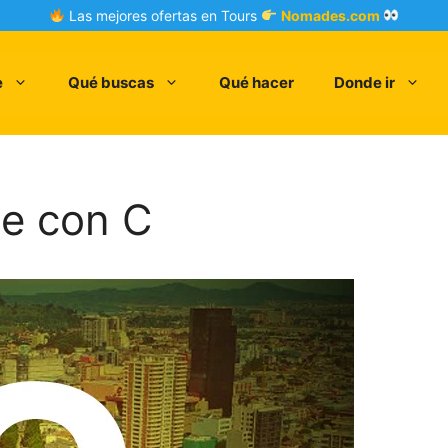
Las mejores ofertas en Tours
Nomades.com
e
Qué buscas
Qué hacer
Donde ir
le con C