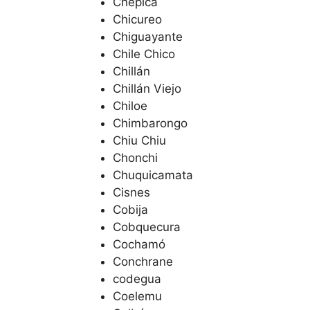
Chepica
Chicureo
Chiguayante
Chile Chico
Chillán
Chillán Viejo
Chiloe
Chimbarongo
Chiu Chiu
Chonchi
Chuquicamata
Cisnes
Cobija
Cobquecura
Cochamó
Conchrane
codegua
Coelemu