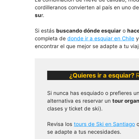
cordilleranos convierten al país en uno d
su
r.
Si estás
buscando dónde esquiar
o
hac
completa de
donde ir a esquiar en Chile
encontrar el que mejor se adapte a tu viaj
¿Quieres ir a esquiar?
R
Si nunca has esquiado o prefieres u
alternativa es reservar un
tour organ
clases y ticket de ski).
Revisa los
tours de Ski en Santiago
q
se adapte a tus necesidades.