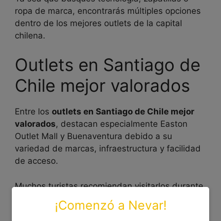
ropa de marca, encontrarás múltiples opciones
dentro de los mejores outlets de la capital
chilena.
Outlets en Santiago de
Chile mejor valorados
Entre los
outlets en Santiago de Chile mejor
valorados
, destacan especialmente Easton
Outlet Mall y Buenaventura debido a su
variedad de marcas, infraestructura y facilidad
de acceso.
Muchos turistas recomiendan visitarlos durante
temporadas de liquidación, especialmente
¡Comenzó a Nevar!
después del verano y durante campañas como