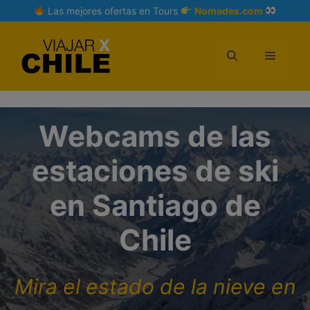
Skip
Las mejores ofertas en Tours
Nomades.com
to
content
Menu
Webcams de las
estaciones de ski
en Santiago de
Chile
Mira el estado de la nieve en