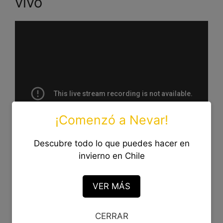
vivo
¡Comenzó a Nevar!
Descubre todo lo que puedes hacer en
invierno en Chile
Las
cámaras de Farellones
son una
VER MÁS
herramienta muy útil para quienes desean
visitar este popular destino de montaña
CERRAR
ubicado a pocos kilómetros de Santiago.