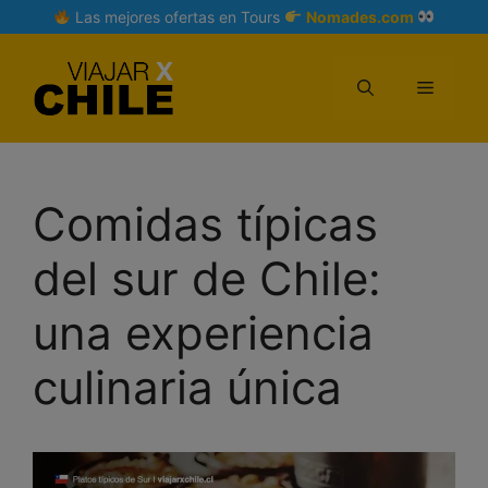
Skip
Las mejores ofertas en Tours
Nomades.com
to
content
Menu
Comidas típicas
del sur de Chile:
una experiencia
culinaria única