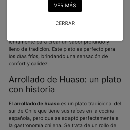
El
valdiviano
es un guiso tradicional de la
VER MÁS
región de Los Ríos, especialmente famoso en la
ciudad de Valdivia. Se prepara con carne de
CERRAR
cerdo o vacuno, y es acompañado de papas,
choclo, y otros vegetales que se cocinan
lentamente para crear un sabor profundo y
lleno de tradición. Este plato es perfecto para
los días fríos, brindando una sensación de
confort y calidez.
Arrollado de Huaso: un plato
con historia
El
arrollado de huaso
es un plato tradicional del
sur de Chile que tiene sus raíces en la cocina
española, pero que se adaptó perfectamente a
la gastronomía chilena. Se trata de un rollo de