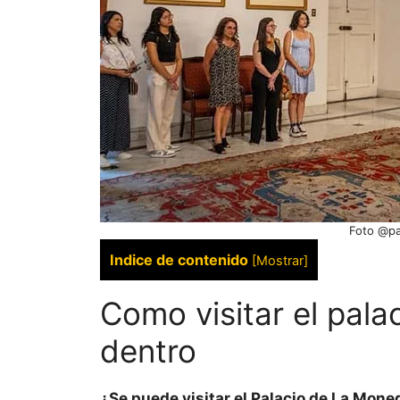
Foto @pa
Indice de contenido
[
Mostrar
]
Como visitar el pala
dentro
¿Se puede visitar el Palacio de La Mone