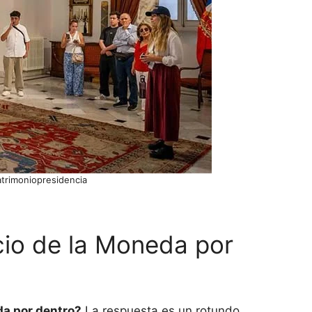
trimoniopresidencia
cio de la Moneda por
da por dentro?
La respuesta es un rotundo