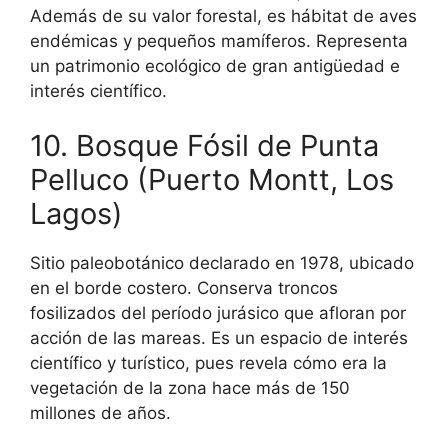
Además de su valor forestal, es hábitat de aves
endémicas y pequeños mamíferos. Representa
un patrimonio ecológico de gran antigüedad e
interés científico.
10. Bosque Fósil de Punta
Pelluco (Puerto Montt, Los
Lagos)
Sitio paleobotánico declarado en 1978, ubicado
en el borde costero. Conserva troncos
fosilizados del período jurásico que afloran por
¡Comenzó a Nevar!
acción de las mareas. Es un espacio de interés
científico y turístico, pues revela cómo era la
Descubre todo lo que puedes hacer en
vegetación de la zona hace más de 150
invierno en Chile
millones de años.