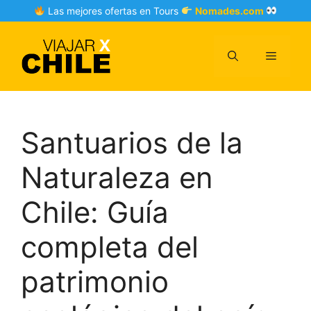
Skip
Las mejores ofertas en Tours
Nomades.com
to
content
Menu
Santuarios de la
Naturaleza en
Chile: Guía
completa del
patrimonio