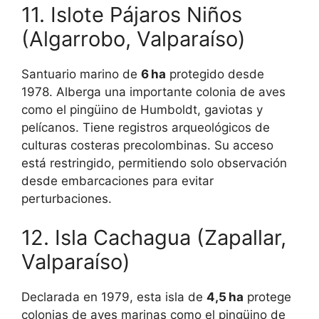
11. Islote Pájaros Niños
VER MÁS
(Algarrobo, Valparaíso)
CERRAR
Santuario marino de
6 ha
protegido desde
1978. Alberga una importante colonia de aves
como el pingüino de Humboldt, gaviotas y
pelícanos. Tiene registros arqueológicos de
culturas costeras precolombinas. Su acceso
está restringido, permitiendo solo observación
desde embarcaciones para evitar
perturbaciones.
12. Isla Cachagua (Zapallar,
Valparaíso)
Declarada en 1979, esta isla de
4,5 ha
protege
colonias de aves marinas como el pingüino de