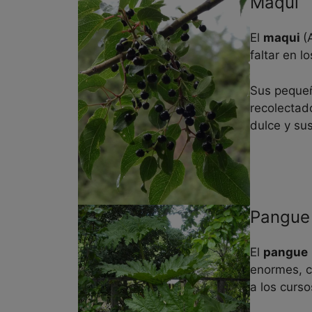
Maqui
El
maqui
(
faltar en 
Sus pequeñ
recolectad
dulce y su
Pangue
El
pangue
enormes, c
a los curso