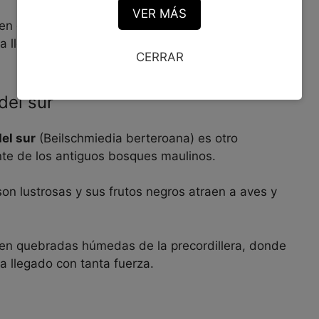
VER MÁS
 en quebradas húmedas de la precordillera, donde
ha llegado con tanta fuerza.
CERRAR
del sur
del sur
(Beilschmiedia berteroana) es otro
nte de los antiguos bosques maulinos.
on lustrosas y sus frutos negros atraen a aves y
.
 en quebradas húmedas de la precordillera, donde
ha llegado con tanta fuerza.