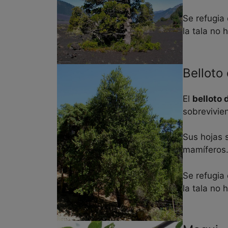
Se refugia
la tala no 
Belloto 
El
belloto 
sobrevivie
Sus hojas s
mamíferos
Se refugia
la tala no 