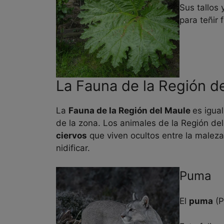
Sus tallos
para teñir 
La Fauna de la Región d
La
Fauna de la Región del Maule
es igua
de la zona. Los animales de la Región de
ciervos
que viven ocultos entre la maleza
nidificar.
Puma
El
puma
(P