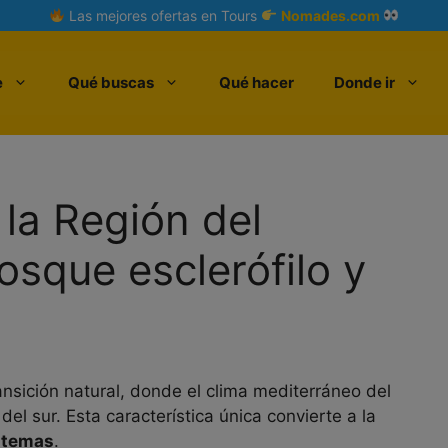
Las mejores ofertas en Tours
Nomades.com
e
Qué buscas
Qué hacer
Donde ir
 la Región del
osque esclerófilo y
ransición natural, donde el clima mediterráneo del
del sur. Esta característica única convierte a la
stemas
.