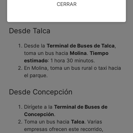
CERRAR
varían según la temporada, así que verifica con
anticipación los horarios.
Desde Talca
Desde la
Terminal de Buses de Talca
,
toma un bus hacia
Molina
.
Tiempo
estimado
: 1 hora 30 minutos.
En Molina, toma un bus rural o taxi hacia
el parque.
Desde Concepción
Dirígete a la
Terminal de Buses de
Concepción
.
Toma un bus hacia
Talca
. Varias
empresas ofrecen este recorrido,