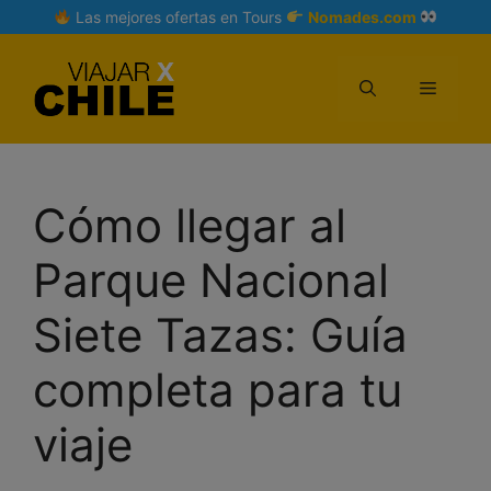
Skip
Las mejores ofertas en Tours
Nomades.com
to
content
Menu
Cómo llegar al
Parque Nacional
Siete Tazas: Guía
completa para tu
viaje