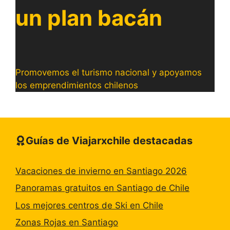
un plan bacán
Promovemos el turismo nacional y apoyamos
los emprendimientos chilenos
Guías de Viajarxchile destacadas
Vacaciones de invierno en Santiago 2026
Panoramas gratuitos en Santiago de Chile
Los mejores centros de Ski en Chile
Zonas Rojas en Santiago