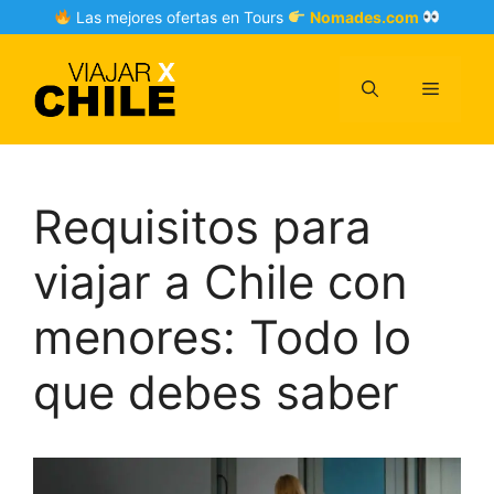
Skip
Las mejores ofertas en Tours
Nomades.com
to
content
Menu
Requisitos para
viajar a Chile con
menores: Todo lo
que debes saber