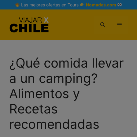
Skip
Las mejores ofertas en Tours
Nomades.com
to
content
Menu
¿Qué comida llevar
a un camping?
Alimentos y
Recetas
recomendadas