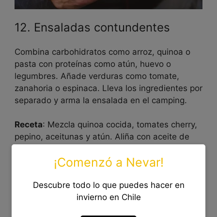
12. Ensaladas contundentes
Combina carbohidratos como arroz, quinoa o
pasta con proteínas como atún, huevo o
legumbres. Añade verduras como tomate,
zanahoria o espinaca. Lleva los ingredientes por
separado y arma la ensalada en el camping.
Receta
: Mezcla quinoa cocida, tomates cherry,
pepino, aceitunas y atún. Aliña con aceite de
oliva y limón.
¡Comenzó a Nevar!
13. Pastas con pesto o salsa de
Descubre todo lo que puedes hacer en
tomate
invierno en Chile