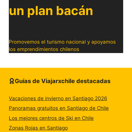
un plan bacán
Promovemos el turismo nacional y apoyamos
los emprendimientos chilenos
Guías de Viajarxchile destacadas
Vacaciones de invierno en Santiago 2026
Panoramas gratuitos en Santiago de Chile
Los mejores centros de Ski en Chile
Zonas Rojas en Santiago