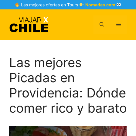
Skip
Las mejores ofertas en Tours
Nomades.com
to
content
Menu
Las mejores
Picadas en
Providencia: Dónde
comer rico y barato