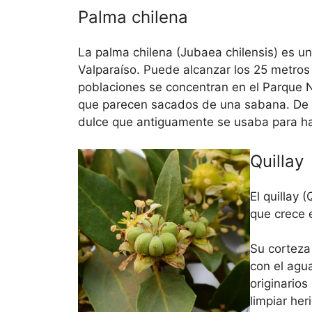
Palma chilena
La palma chilena (Jubaea chilensis) es u
Valparaíso. Puede alcanzar los 25 metros
poblaciones se concentran en el Parque
que parecen sacados de una sabana. De s
dulce que antiguamente se usaba para ha
Quillay
El quillay 
que crece e
Su corteza
con el agu
originarios
limpiar her