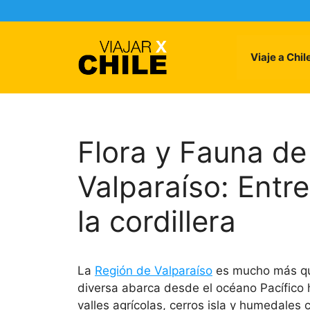
Skip
to
content
Viaje a Chil
Flora y Fauna de
Valparaíso: Entre 
la cordillera
La
Región de Valparaíso
es mucho más que
diversa abarca desde el océano Pacífico 
valles agrícolas, cerros isla y humedales 