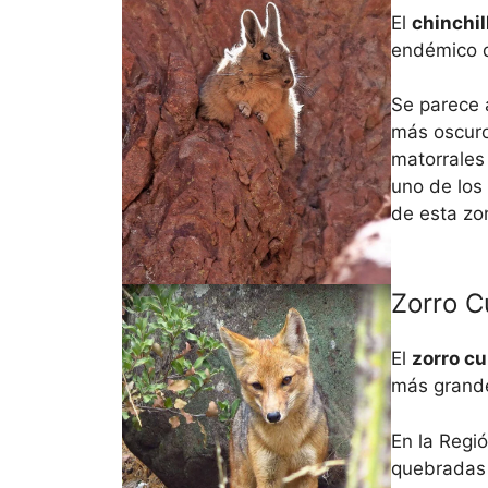
El
chinchil
endémico 
Se parece 
más oscuro
matorrales
uno de los
de esta zo
Zorro C
El
zorro cu
más grande
En la Regi
quebradas 