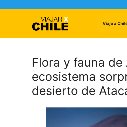
Skip
to
content
Viaje a Chil
Flora y fauna de
ecosistema sorp
desierto de Ata