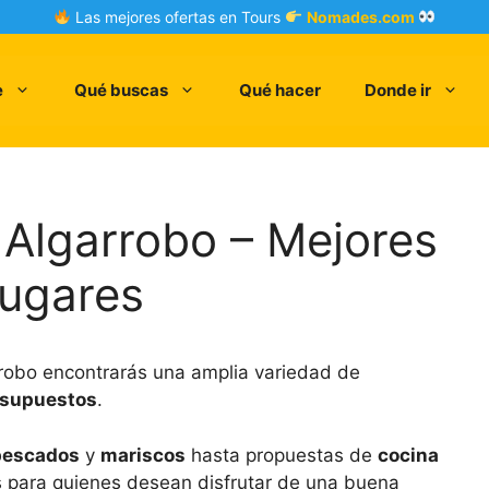
Las mejores ofertas en Tours
Nomades.com
e
Qué buscas
Qué hacer
Donde ir
Algarrobo – Mejores
Lugares
robo encontrarás una amplia variedad de
esupuestos
.
 pescados
y
mariscos
hasta propuestas de
cocina
s para quienes desean disfrutar de una buena