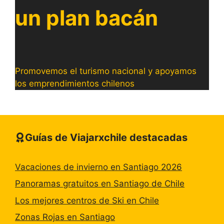
un plan bacán
Promovemos el turismo nacional y apoyamos
los emprendimientos chilenos
Guías de Viajarxchile destacadas
Vacaciones de invierno en Santiago 2026
Panoramas gratuitos en Santiago de Chile
Los mejores centros de Ski en Chile
Zonas Rojas en Santiago