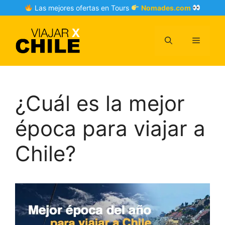
Skip
Las mejores ofertas en Tours
Nomades.com
to
content
Menu
¿Cuál es la mejor
época para viajar a
Chile?