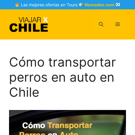
Skip
Las mejores ofertas en Tours
Nomades.com
to
content
Menu
Cómo transportar
perros en auto en
Chile