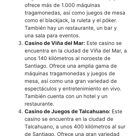
ofrece más de 1.000 máquinas
tragamonedas, así como juegos de mesa
como el blackjack, la ruleta y el póker.
También hay un restaurante, un bar y
una sala para eventos.
Casino de Viña del Mar:
Este casino se
encuentra en la ciudad de Viña del Mar, a
unos 140 kilómetros al noroeste de
Santiago. Ofrece una amplia gama de
máquinas tragamonedas y juegos de
mesa, así como una gran variedad de
espectáculos y entretenimiento en vivo.
También cuenta con un hotel y un
restaurante.
Casino de Juegos de Talcahuano:
Este
casino se encuentra en la ciudad de
Talcahuano, a unos 400 kilómetros al sur
de Santiago. Ofrece una gran variedad