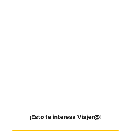
¡Esto te interesa Viajer@!