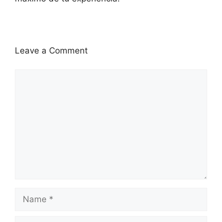
Leave a Comment
Comment
Name
Email