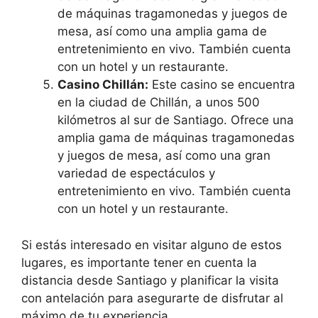
de máquinas tragamonedas y juegos de
mesa, así como una amplia gama de
entretenimiento en vivo. También cuenta
con un hotel y un restaurante.
Casino Chillán:
Este casino se encuentra
en la ciudad de Chillán, a unos 500
kilómetros al sur de Santiago. Ofrece una
amplia gama de máquinas tragamonedas
y juegos de mesa, así como una gran
variedad de espectáculos y
entretenimiento en vivo. También cuenta
con un hotel y un restaurante.
Si estás interesado en visitar alguno de estos
lugares, es importante tener en cuenta la
distancia desde Santiago y planificar la visita
con antelación para asegurarte de disfrutar al
máximo de tu experiencia.