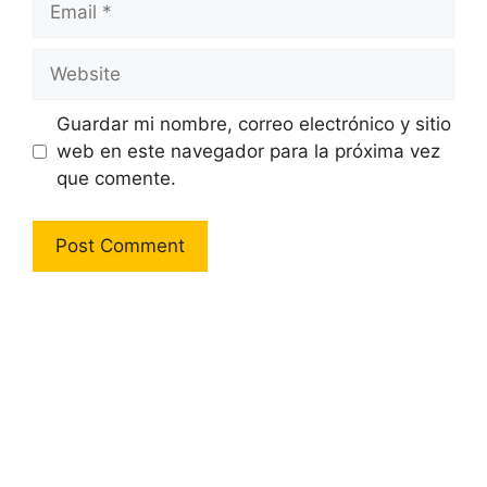
Website
Guardar mi nombre, correo electrónico y sitio
web en este navegador para la próxima vez
que comente.