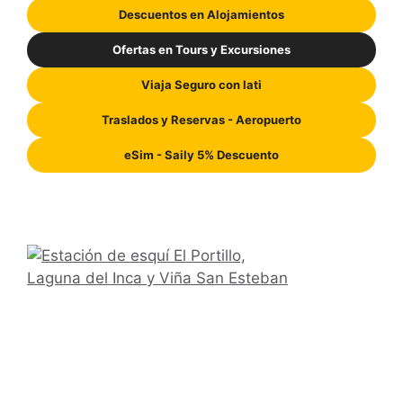
Descuentos en Alojamientos
Ofertas en Tours y Excursiones
Viaja Seguro con Iati
Traslados y Reservas - Aeropuerto
eSim - Saily 5% Descuento