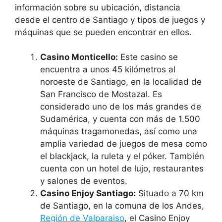
información sobre su ubicación, distancia
desde el centro de Santiago y tipos de juegos y
máquinas que se pueden encontrar en ellos.
Casino Monticello:
Este casino se
encuentra a unos 45 kilómetros al
noroeste de Santiago, en la localidad de
San Francisco de Mostazal. Es
considerado uno de los más grandes de
Sudamérica, y cuenta con más de 1.500
máquinas tragamonedas, así como una
amplia variedad de juegos de mesa como
el blackjack, la ruleta y el póker. También
cuenta con un hotel de lujo, restaurantes
y salones de eventos.
Casino Enjoy Santiago:
Situado a 70 km
de Santiago, en la comuna de los Andes,
Región de Valparaiso
, el Casino Enjoy