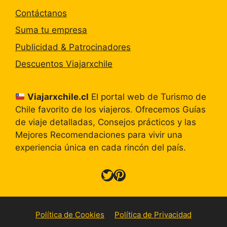
Contáctanos
Suma tu empresa
Publicidad & Patrocinadores
Descuentos Viajarxchile
Viajarxchile.cl
El portal web de Turismo de
Chile favorito de los viajeros. Ofrecemos Guías
de viaje detalladas, Consejos prácticos y las
Mejores Recomendaciones para vivir una
experiencia única en cada rincón del país.
Twitter
Pinterest
Política de Cookies
Política de Privacidad