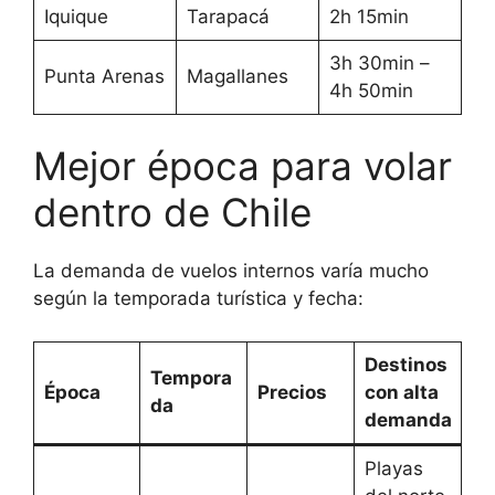
Iquique
Tarapacá
2h 15min
VER MÁS
3h 30min –
Punta Arenas
Magallanes
CERRAR
4h 50min
Mejor época para volar
dentro de Chile
La demanda de vuelos internos varía mucho
según la temporada turística y fecha:
Destinos
Tempora
Época
Precios
con alta
da
demanda
Playas