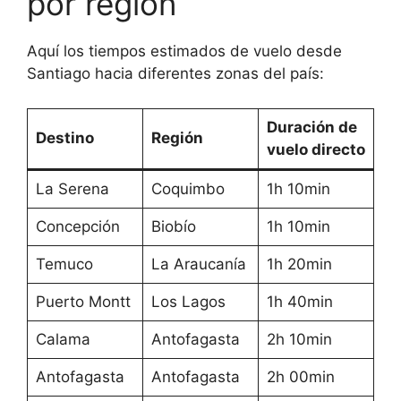
por región
Aquí los tiempos estimados de vuelo desde
Santiago hacia diferentes zonas del país:
Duración de
Destino
Región
vuelo directo
La Serena
Coquimbo
1h 10min
Concepción
Biobío
1h 10min
Temuco
La Araucanía
1h 20min
¡Comenzó a Nevar!
Puerto Montt
Los Lagos
1h 40min
Calama
Antofagasta
2h 10min
Descubre todo lo que puedes hacer en
invierno en Chile
Antofagasta
Antofagasta
2h 00min