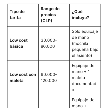
Rango de
Tipo de
¿Qué
precios
tarifa
incluye?
(CLP)
Solo equipaje
de mano
Low cost
30.000–
(mochila
básica
80.000
pequeña bajo
el asiento)
Equipaje de
mano + 1
Low cost con
60.000–
maleta
maleta
120.000
documentad
a
Equipaje de
mano +