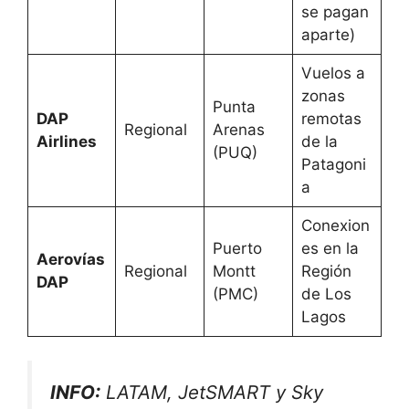
se pagan
aparte)
Vuelos a
zonas
Punta
DAP
remotas
Regional
Arenas
Airlines
de la
(PUQ)
Patagoni
a
Conexion
Puerto
es en la
Aerovías
Regional
Montt
Región
DAP
(PMC)
de Los
Lagos
INFO:
LATAM, JetSMART y Sky