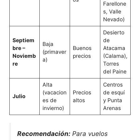
Farellone
s, Valle
Nevado)
Desierto
Septiem
de
Baja
bre –
Buenos
Atacama
(primaver
Noviemb
precios
(Calama),
a)
re
Torres
del Paine
Alta
Centros
(vacacion
Precios
de esquí
Julio
es de
altos
y Punta
invierno)
Arenas
Recomendación:
Para vuelos