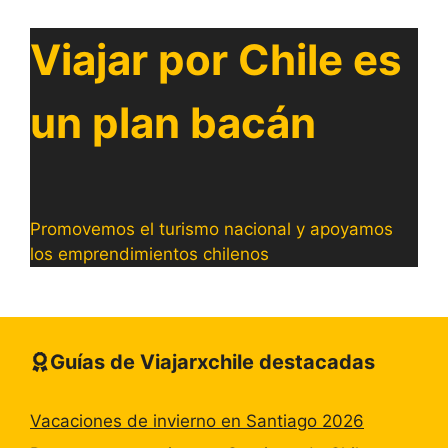
Viajar por Chile es
un plan bacán
Promovemos el turismo nacional y apoyamos
los emprendimientos chilenos
Guías de Viajarxchile destacadas
Vacaciones de invierno en Santiago 2026