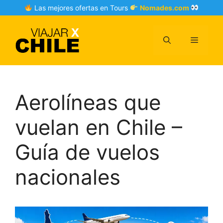
Skip
Las mejores ofertas en Tours
Nomades.com
to
content
Menu
Aerolíneas que
vuelan en Chile –
Guía de vuelos
nacionales