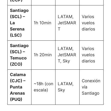
Santiago
(SCL) –
LATAM,
Varios
La
1h 10min
JetSMAR
vuelos
Serena
T
diarios
(LSC)
Santiago
LATAM,
Varios
(SCL) –
1h 20min
JetSMAR
vuelos
Temuco
T, Sky
diarios
(ZCO)
Calama
(CJC) –
Conexión
~18h (con
LATAM,
Punta
vía
escala)
Sky
Arenas
Santiago
(PUQ)