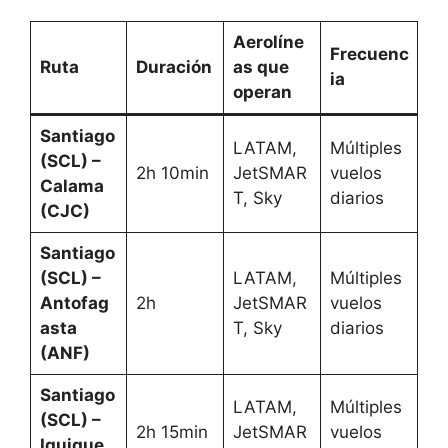
Aerolíne
Frecuenc
Ruta
Duración
as que
ia
operan
Santiago
LATAM,
Múltiples
(SCL) –
2h 10min
JetSMAR
vuelos
Calama
T, Sky
diarios
(CJC)
Santiago
(SCL) –
LATAM,
Múltiples
Antofag
2h
JetSMAR
vuelos
asta
T, Sky
diarios
(ANF)
Santiago
LATAM,
Múltiples
(SCL) –
2h 15min
JetSMAR
vuelos
Iquique