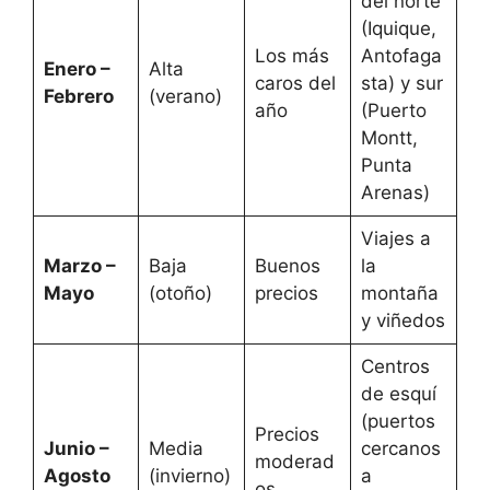
del norte
(Iquique,
Los más
Antofaga
Enero –
Alta
caros del
sta) y sur
Febrero
(verano)
año
(Puerto
Montt,
Punta
Arenas)
Viajes a
Marzo –
Baja
Buenos
la
Mayo
(otoño)
precios
montaña
y viñedos
Centros
de esquí
(puertos
Precios
Junio –
Media
cercanos
moderad
Agosto
(invierno)
a
os