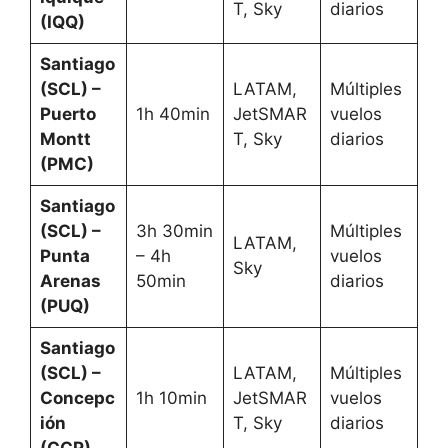
T, Sky
diarios
(IQQ)
Santiago
(SCL) –
LATAM,
Múltiples
Puerto
1h 40min
JetSMAR
vuelos
Montt
T, Sky
diarios
(PMC)
Santiago
(SCL) –
3h 30min
Múltiples
LATAM,
Punta
– 4h
vuelos
Sky
Arenas
50min
diarios
(PUQ)
Santiago
(SCL) –
LATAM,
Múltiples
Concepc
1h 10min
JetSMAR
vuelos
ión
T, Sky
diarios
(CCP)