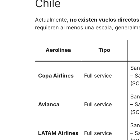
Chile
Actualmente,
no existen vuelos directos
requieren al menos una escala, generalm
Aerolínea
Tipo
San
Copa Airlines
Full service
– S
(SC
San
Avianca
Full service
– S
(SC
San
LATAM Airlines
Full service
– S