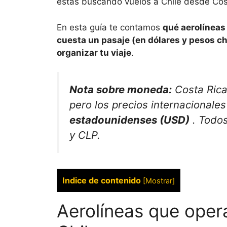
estas buscando vuelos a Chile desde Cos
En esta guía te contamos
qué aerolíneas
cuesta un pasaje (en dólares y pesos ch
organizar tu viaje
.
Nota sobre moneda:
Costa Rica 
pero los precios internacionale
estadounidenses (USD)
. Todos
y CLP.
Indice de contenido
[
Mostrar
]
Aerolíneas que oper