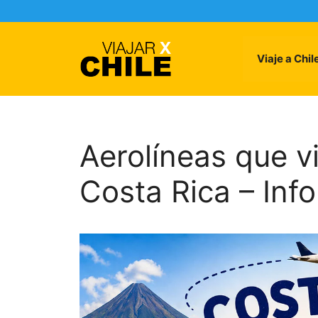
Skip
to
content
Viaje a Chil
Aerolíneas que v
Costa Rica – Inf