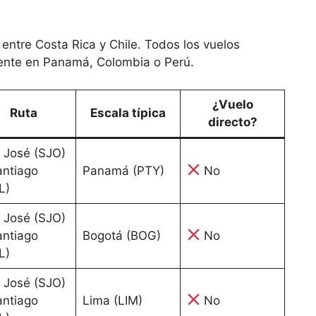
entre Costa Rica y Chile. Todos los vuelos
ente en Panamá, Colombia o Perú.
¿Vuelo
Ruta
Escala típica
directo?
 José (SJO)
antiago
Panamá (PTY)
No
L)
 José (SJO)
antiago
Bogotá (BOG)
No
L)
 José (SJO)
antiago
Lima (LIM)
No