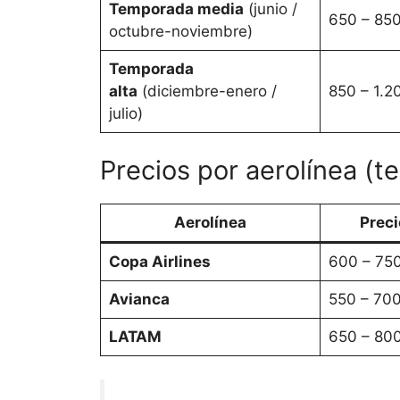
Temporada media
(junio /
650 – 85
octubre-noviembre)
Temporada
alta
(diciembre-enero /
850 – 1.
julio)
Precios por aerolínea (t
Aerolínea
Preci
Copa Airlines
600 – 75
Avianca
550 – 70
LATAM
650 – 80