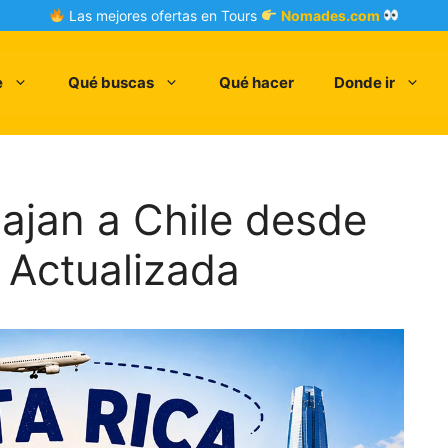
Las mejores ofertas en Tours
Nomades.com
e
Qué buscas
Qué hacer
Donde ir
iajan a Chile desde
o Actualizada