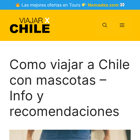
Skip
Las mejores ofertas en Tours
Nomades.com
to
content
Menu
Como viajar a Chile
con mascotas –
Info y
recomendaciones