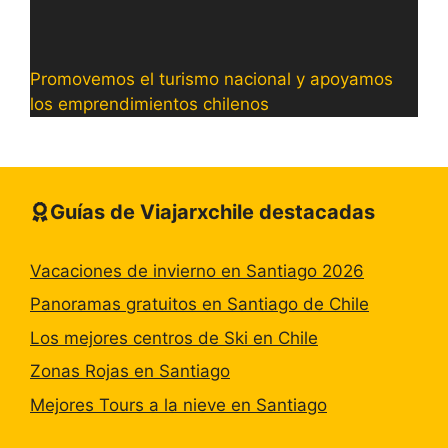
Promovemos el turismo nacional y apoyamos
los emprendimientos chilenos
Guías de Viajarxchile destacadas
Vacaciones de invierno en Santiago 2026
Panoramas gratuitos en Santiago de Chile
Los mejores centros de Ski en Chile
Zonas Rojas en Santiago
Mejores Tours a la nieve en Santiago