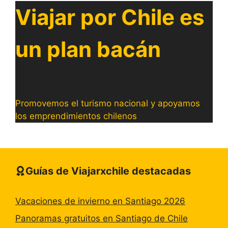
Viajar por Chile es
un plan bacán
Promovemos el turismo nacional y apoyamos
los emprendimientos chilenos
Guías de Viajarxchile destacadas
Vacaciones de invierno en Santiago 2026
Panoramas gratuitos en Santiago de Chile