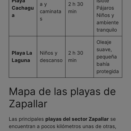
Playa
Islote
a y
2 h 30
Cachagu
Pájaros
caminata
min
a
Niños y
s
ambiente
tranquilo
Oleaje
suave,
Playa La
Niños y
2 h 30
pequeña
Laguna
descanso
min
bahía
protegida
Mapa de las playas de
Zapallar
Las principales
playas del sector Zapallar
se
encuentran a pocos kilómetros unas de otras,