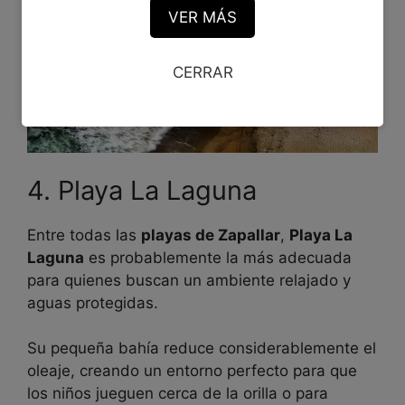
VER MÁS
CERRAR
4. Playa La Laguna
Entre todas las
playas de Zapallar
,
Playa La
Laguna
es probablemente la más adecuada
para quienes buscan un ambiente relajado y
aguas protegidas.
Su pequeña bahía reduce considerablemente el
oleaje, creando un entorno perfecto para que
los niños jueguen cerca de la orilla o para