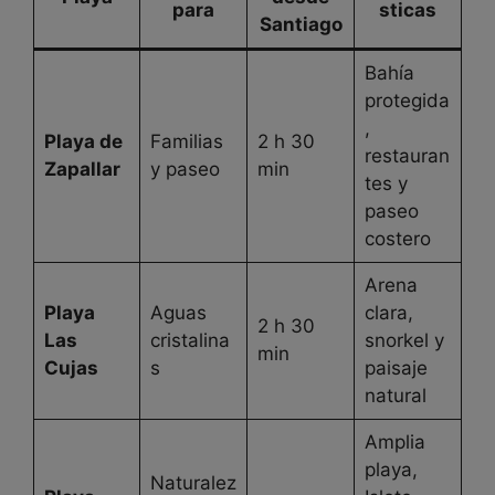
para
sticas
Santiago
Bahía
protegida
,
Playa de
Familias
2 h 30
restauran
Zapallar
y paseo
min
tes y
paseo
costero
Arena
Playa
Aguas
clara,
2 h 30
Las
cristalina
snorkel y
min
Cujas
s
paisaje
natural
Amplia
playa,
Naturalez