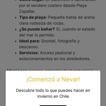
por el sendero costero desde Playa
Zapallar.
Tipo de playa:
Pequeña bahía de arena
clara rodeada de rocas.
¿Se puede bañar?
Sí, cuando el estado
del mar lo permite.
Ideal para:
Snorkel, fotografía y
descanso.
Servicios:
Acceso peatonal y
estacionamientos en los alrededores.
Ideal para:
parejas, amantes de la naturaleza y
quienes buscan playas lindas en Zapallar.
¡Comenzó a Nevar!
Descubre todo lo que puedes hacer en
invierno en Chile