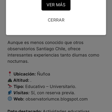
VER MÁS
El observatorio de la Universidad Metropolitana
de Ciencias de la Educación desarrolla
CERRAR
actividades de investigación, divulgación
científica y visitas educativas.
Aunque es menos conocido que otros
observatorios Santiago Chile, ofrece
interesantes experiencias tanto diurnas como
nocturnas.
Ubicación:
Ñuñoa
Altitud:
.
Tipo:
Educativo – Universitario.
Visitas:
Sí, con reserva previa.
Web:
observatoriumce.blogspot.com
Dato destacado:
Actividades educativas