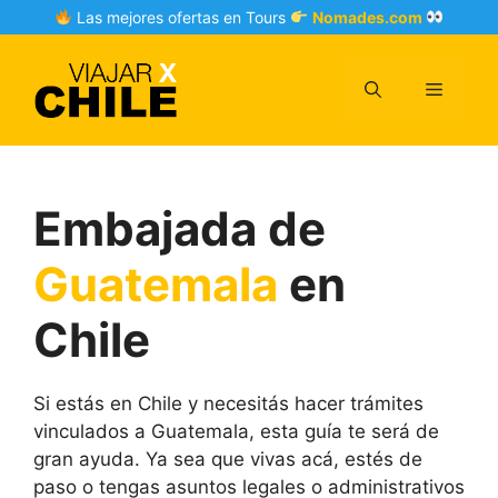
Skip
Las mejores ofertas en Tours
Nomades.com
to
content
Menu
Embajada de
Guatemala
en
Chile
Si estás en Chile y necesitás hacer trámites
vinculados a Guatemala, esta guía te será de
gran ayuda. Ya sea que vivas acá, estés de
paso o tengas asuntos legales o administrativos