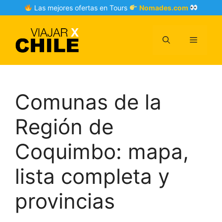
Skip
Las mejores ofertas en Tours
Nomades.com
to
content
Menu
Comunas de la
Región de
Coquimbo: mapa,
lista completa y
provincias