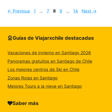
Page
Page
Page
Page
Page
←
Previous
1
…
7
8
9
…
14
Next
→
Guías de Viajarxchile destacadas
Vacaciones de invierno en Santiago 2026
Panoramas gratuitos en Santiago de Chile
Los mejores centros de Ski en Chile
Zonas Rojas en Santiago
Mejores Tours a la nieve en Santiago
Saber más