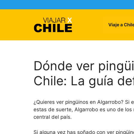
Skip
to
content
Viaje a Chil
Dónde ver pingüi
Chile: La guía def
¿Quieres ver pingüinos en Algarrobo? Si es
estas de suerte, Algarrobo es uno de los
central del país.
Si alguna vez has soñado con ver pingüinos